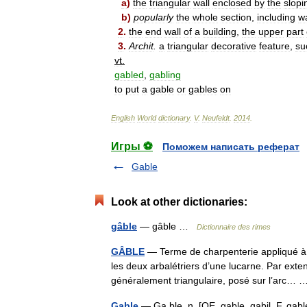
a
)
the
triangular
wall
enclosed
by
the
slopi
b
)
popularly
the
whole
section
,
including
wa
2
.
the
end
wall
of
a
building
,
the
upper
part
3
.
Archit
.
a
triangular
decorative
feature
,
su
vt
.
gabled
,
gabling
to
put
a
gable
or
gables
on
English
World
dictionary
.
V
.
Neufeldt
.
2014
.
Игры ⚽
Поможем написать реферат
Gable
Look at other dictionaries:
gâble
— gâble …
Dictionnaire des rimes
GÂBLE
— Terme de charpenterie appliqué à l
les deux arbalétriers d’une lucarne. Par exte
généralement triangulaire, posé sur l’arc
Gable
— Ga ble, n. [OE. gable, gabil, F. gabl