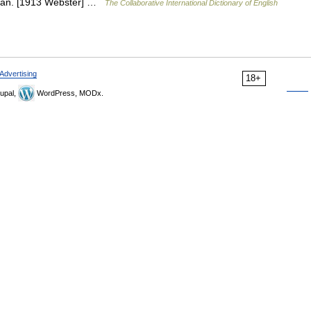
pman. [1913 Webster] …
The Collaborative International Dictionary of English
Advertising
18+
upal,
WordPress, MODx.