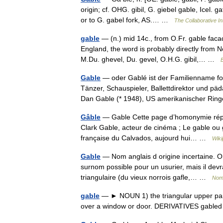
origin; cf. OHG. gibil, G. giebel gable, Icel. g
or to G. gabel fork, AS.… …
The Collaborative In
gable
— (n.) mid 14c., from O.Fr. gable facad
England, the word is probably directly from N
M.Du. ghevel, Du. gevel, O.H.G. gibil,… …
Gable
— oder Gablé ist der Familienname fo
Tänzer, Schauspieler, Ballettdirektor und p
Dan Gable (* 1948), US amerikanischer R
Gâble
— Gable Cette page d’homonymie répert
Clark Gable, acteur de cinéma ; Le gable ou
française du Calvados, aujourd hui… …
Wiki
Gable
— Nom anglais d origine incertaine. On 
surnom possible pour un usurier, mais il devr
triangulaire (du vieux norrois gafle,… …
Noms
gable
— ► NOUN 1) the triangular upper part 
over a window or door. DERIVATIVES gable