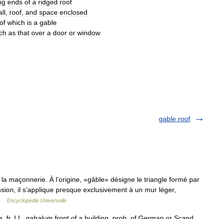
ng
ends
of
a
ridged
roof
ll
,
roof
,
and
space
enclosed
of
which
is
a
gable
ch
as
that
over
a
door
or
window
gable roof
a maçonnerie. À l’origine, «gâble» désigne le triangle formé par
nsion, il s’applique presque exclusivement à un mur léger,
… …
Encyclopédie Universelle
e, fr. LL. gabalum front of a building, prob. of German or Scand.