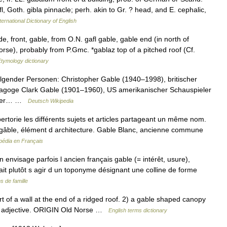
afl, Goth. gibla pinnacle; perh. akin to Gr. ? head, and E. cephalic,
ternational Dictionary of English
e, front, gable, from O.N. gafl gable, gable end (in north of
orse), probably from P.Gmc. *gablaz top of a pitched roof (Cf.
Etymology dictionary
lgender Personen: Christopher Gable (1940–1998), britischer
ädagoge Clark Gable (1901–1960), US amerikanischer Schauspieler
inger… …
Deutsch Wikipedia
orie les différents sujets et articles partageant un même nom.
 gâble, élément d architecture. Gable Blanc, ancienne commune
pédia en Français
envisage parfois l ancien français gable (= intérêt, usure),
ait plutôt s agir d un toponyme désignant une colline de forme
 de famille
of a wall at the end of a ridged roof. 2) a gable shaped canopy
d adjective. ORIGIN Old Norse …
English terms dictionary