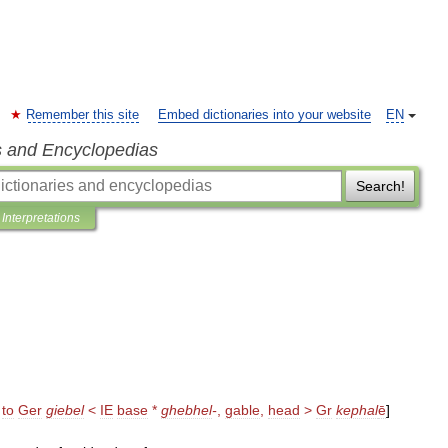
Remember this site
Embed dictionaries into your website
EN
s and Encyclopedias
Search!
Interpretations
to
Ger
giebel
<
IE
base
*
ghebhel
-
,
gable
,
head
>
Gr
kephal
ē
]