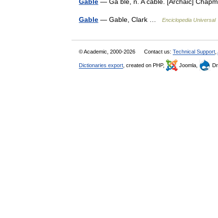
Gable
— Ga ble, n. A cable. [Archaic] Cha
Gable
— Gable, Clark …
Enciclopedia Universal
© Academic, 2000-2026
Contact us:
Technical Support
,
Dictionaries export
, created on PHP,
Joomla,
Dr