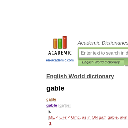
Academic Dictionarie
en-academic.com
English World dictionary
English World dictionary
gable
gable
gable
[
gā
′
bəl
]
n
.
[
ME
<
OFr
<
Gmc
,
as
in
ON
gafl
,
gable
,
akin
1
.